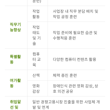
훈련)
작업
사업장 내 직무 분담 배치 및
활동
작업 공정 훈련
직무기
작업
능향상
태도
직업 준비에 필요한 습관 및
및 기
수행적응 훈련
술
컴퓨
특별활
터 교
다양한 컴퓨터 컨텐츠 활용
동
육
산책
체력 증진 훈련
여가활
동
영화
장애인식 관련 영화 감상, 상
감상
호 의견 공유
취업알
일반 경쟁고용시장 진출을 위한 사업체 개
선 및
발 및 연계