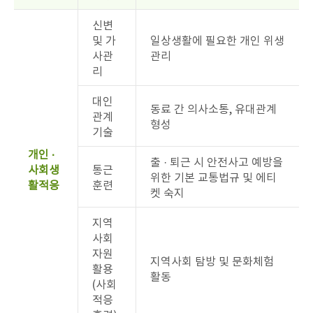
신변
및 가
일상생활에 필요한 개인 위생
사관
관리
리
대인
동료 간 의사소통, 유대관계
관계
형성
기술
개인 ·
출 · 퇴근 시 안전사고 예방을
사회생
통근
위한 기본 교통법규 및 에티
활적응
훈련
켓 숙지
지역
사회
자원
지역사회 탐방 및 문화체험
활용
활동
(사회
적응